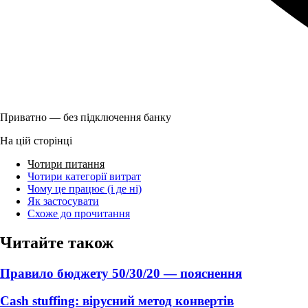
Приватно — без підключення банку
На цій сторінці
Чотири питання
Чотири категорії витрат
Чому це працює (і де ні)
Як застосувати
Схоже до прочитання
Читайте також
Правило бюджету 50/30/20 — пояснення
Cash stuffing: вірусний метод конвертів