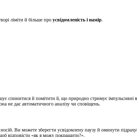
ворі ліміти й більше про
усвідомленість і намір
.
шує спинитися й помітити її, що природно стримує імпульсивні 
вона не дає автоматичного аналізу чи сповіщень.
 носій. Ви можете зберегти усвідомлену паузу й оминути підрах
 щоб відповісти «як я можу покращити?».