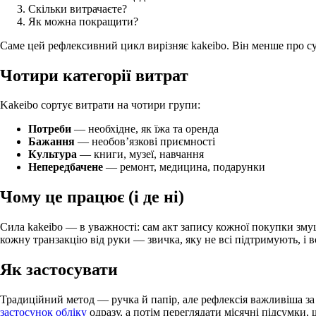
Скільки витрачаєте?
Як можна покращити?
Саме цей рефлексивний цикл вирізняє kakeibo. Він менше про су
Чотири категорії витрат
Kakeibo сортує витрати на чотири групи:
Потреби
— необхідне, як їжа та оренда
Бажання
— необовʼязкові приємності
Культура
— книги, музеї, навчання
Непередбачене
— ремонт, медицина, подарунки
Чому це працює (і де ні)
Сила kakeibo — в уважності: сам акт запису кожної покупки зму
кожну транзакцію від руки — звичка, яку не всі підтримують, і 
Як застосувати
Традиційний метод — ручка й папір, але рефлексія важливіша за
застосунок обліку
одразу, а потім переглядати місячні підсумки,