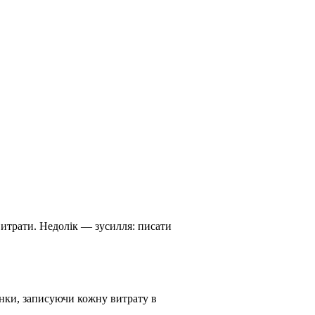
витрати. Недолік — зусилля: писати
унки, записуючи кожну витрату в