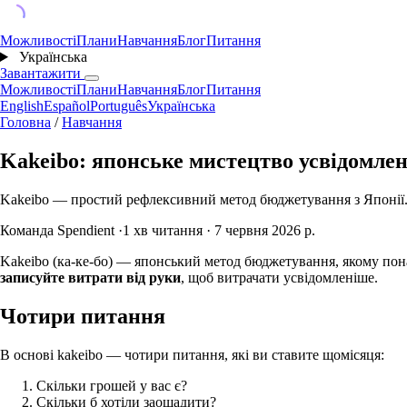
Можливості
Плани
Навчання
Блог
Питання
Українська
Завантажити
Можливості
Плани
Навчання
Блог
Питання
English
Español
Português
Українська
Головна
/
Навчання
Kakeibo: японське мистецтво усвідомле
Kakeibo — простий рефлексивний метод бюджетування з Японії. Д
Команда Spendient
·
1 хв читання
·
7 червня 2026 р.
Kakeibo (ка-ке-бо) — японський метод бюджетування, якому понад
записуйте витрати від руки
, щоб витрачати усвідомленіше.
Чотири питання
В основі kakeibo — чотири питання, які ви ставите щомісяця:
Скільки грошей у вас є?
Скільки б хотіли заощадити?