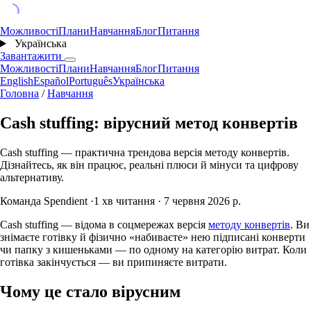
Можливості
Плани
Навчання
Блог
Питання
Українська
Завантажити
Можливості
Плани
Навчання
Блог
Питання
English
Español
Português
Українська
Головна
/
Навчання
Cash stuffing: вірусний метод конвертів
Cash stuffing — практична трендова версія методу конвертів.
Дізнайтесь, як він працює, реальні плюси й мінуси та цифрову
альтернативу.
Команда Spendient
·
1 хв читання
·
7 червня 2026 р.
Cash stuffing — відома в соцмережах версія
методу конвертів
. Ви
знімаєте готівку й фізично «набиваєте» нею підписані конверти
чи папку з кишеньками — по одному на категорію витрат. Коли
готівка закінчується — ви припиняєте витрати.
Чому це стало вірусним