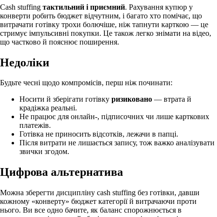
Cash stuffing
тактильний і приємний
. Рахування купюр у
конверти робить бюджет відчутним, і багато хто помічає, що
витрачати готівку трохи болючіше, ніж тапнути карткою — це
стримує імпульсивні покупки. Це також легко знімати на відео,
що частково й пояснює поширення.
Недоліки
Будьте чесні щодо компромісів, перш ніж починати:
Носити й зберігати готівку
ризиковано
— втрата й
крадіжка реальні.
Не працює для онлайн-, підписочних чи лише карткових
платежів.
Готівка не приносить відсотків, лежачи в папці.
Після витрати не лишається запису, тож важко аналізувати
звички згодом.
Цифрова альтернатива
Можна зберегти дисципліну cash stuffing без готівки, давши
кожному «конверту» бюджет категорії й витрачаючи проти
нього. Ви все одно бачите, як баланс спорожнюється в