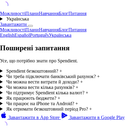
Можливості
Плани
Навчання
Блог
Питання
Українська
Завантажити
Можливості
Плани
Навчання
Блог
Питання
English
Español
Português
Українська
Поширені запитання
Усе, що потрібно знати про Spendient.
Spendient безкоштовний?
+
Чи треба підключати банківський рахунок?
+
Чи можна вести витрати й доходи?
+
Чи можна вести кілька рахунків?
+
Чи підтримує Spendient кілька валют?
+
Як працюють бюджети?
+
Чи працює на iPhone та Android?
+
Як отримати безкоштовний період Pro?
+
Завантажити в
App Store
Завантажити в
Google Play