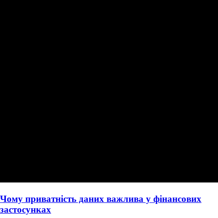
Чому приватність даних важлива у фінансових
застосунках