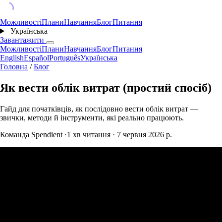
Можливості
Плани
Навчання
Блог
Питання
Українська
Завантажити
Можливості
Плани
Навчання
Блог
Питання
English
Español
Português
Українська
Головна
/
Блог
Як вести облік витрат (простий спосіб)
Гайд для початківців, як послідовно вести облік витрат —
звички, методи й інструменти, які реально працюють.
Команда Spendient
·
1 хв читання
·
7 червня 2026 р.