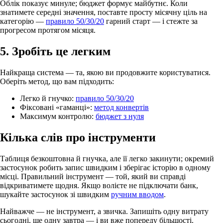
Облік показує минуле; бюджет формує майбутнє. Коли
знатимете середні значення, поставте просту місячну ціль на
категорію —
правило 50/30/20
гарний старт — і стежте за
прогресом протягом місяця.
5. Зробіть це легким
Найкраща система — та, якою ви продовжите користуватися.
Оберіть метод, що вам підходить:
Легко й гнучко:
правило 50/30/20
Фіксовані «гаманці»:
метод конвертів
Максимум контролю:
бюджет з нуля
Кілька слів про інструменти
Таблиця безкоштовна й гнучка, але її легко закинути; окремий
застосунок робить запис швидким і зберігає історію в одному
місці. Правильний інструмент — той, який ви справді
відкриватимете щодня. Якщо волієте не підключати банк,
шукайте застосунок зі швидким
ручним вводом
.
Найважче — не інструмент, а звичка. Запишіть одну витрату
сьогодні, ще одну завтра — і ви вже попереду більшості.