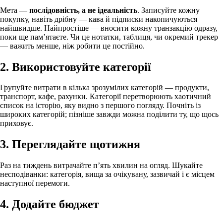
Мета —
послідовність, а не ідеальність
. Записуйте кожну
покупку, навіть дрібну — кава й підписки накопичуються
найшвидше. Найпростіше — вносити кожну транзакцію одразу,
поки ще памʼятаєте. Чи це нотатки, таблиця, чи окремий трекер
— важить менше, ніж робити це постійно.
2. Використовуйте категорії
Групуйте витрати в кілька зрозумілих категорій — продукти,
транспорт, кафе, рахунки. Категорії перетворюють хаотичний
список на історію, яку видно з першого погляду. Почніть із
широких категорій; пізніше завжди можна поділити ту, що щось
приховує.
3. Переглядайте щотижня
Раз на тиждень витрачайте пʼять хвилин на огляд. Шукайте
несподіванки: категорія, вища за очікувану, зазвичай і є місцем
наступної перемоги.
4. Додайте бюджет