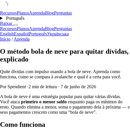
Recursos
Planos
Aprenda
Blog
Perguntas
Português
Baixar
Recursos
Planos
Aprenda
Blog
Perguntas
English
Español
Português
Українська
Início
/
Aprenda
O método bola de neve para quitar dívidas,
explicado
Quite dívidas com impulso usando a bola de neve. Aprenda como
funciona, como se compara à avalanche e qual é a certa para você.
Por Spendient
·
2 min de leitura
·
7 de junho de 2026
A bola de neve é uma estratégia popular para quitar várias dívidas.
Você ataca
primeiro o menor saldo
enquanto paga os mínimos do
resto. Quando elimina a menor, soma o pagamento dela à próxima — e
seus pagamentos crescem como uma “bola de neve”.
Como funciona