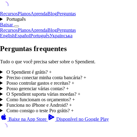
Recursos
Planos
Aprenda
Blog
Perguntas
Português
Baixar
Recursos
Planos
Aprenda
Blog
Perguntas
English
Español
Português
Українська
Perguntas frequentes
Tudo o que você precisa saber sobre o Spendient.
O Spendient é grátis?
+
Preciso conectar minha conta bancária?
+
Posso controlar gastos e receitas?
+
Posso gerenciar várias contas?
+
O Spendient suporta várias moedas?
+
Como funcionam os orçamentos?
+
Funciona no iPhone e Android?
+
Como consigo o teste Pro grátis?
+
Baixe na
App Store
Disponível no
Google Play