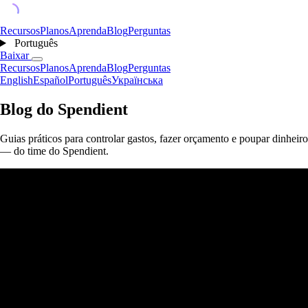
Recursos
Planos
Aprenda
Blog
Perguntas
Português
Baixar
Recursos
Planos
Aprenda
Blog
Perguntas
English
Español
Português
Українська
Blog do Spendient
Guias práticos para controlar gastos, fazer orçamento e poupar dinheiro
— do time do Spendient.