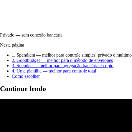
Privado — sem conexão bancária
Nesta página
1. Spendient — melhor para controle simples, privado e multim
2. Goodbudget — melhor para o método de envelopes
3. Spendee — melhor para agregação bancária e cripto
4. Uma planilha — melhor para controle total
Como escolher
Continue lendo