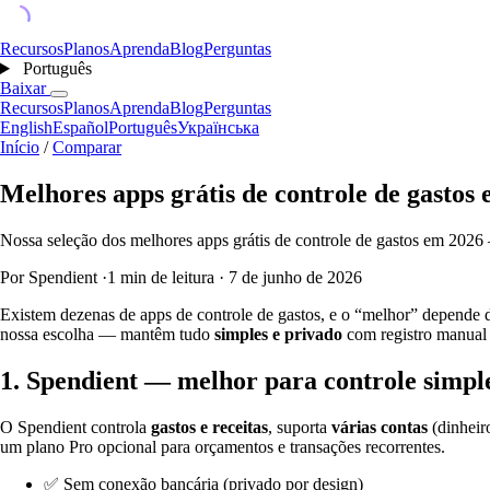
Recursos
Planos
Aprenda
Blog
Perguntas
Português
Baixar
Recursos
Planos
Aprenda
Blog
Perguntas
English
Español
Português
Українська
Início
/
Comparar
Melhores apps grátis de controle de gastos
Nossa seleção dos melhores apps grátis de controle de gastos em 2026
Por Spendient
·
1 min de leitura
·
7 de junho de 2026
Existem dezenas de apps de controle de gastos, e o “melhor” depende
nossa escolha — mantêm tudo
simples e privado
com registro manual r
1. Spendient — melhor para controle simpl
O Spendient controla
gastos e receitas
, suporta
várias contas
(dinheir
um plano Pro opcional para orçamentos e transações recorrentes.
✅ Sem conexão bancária (privado por design)