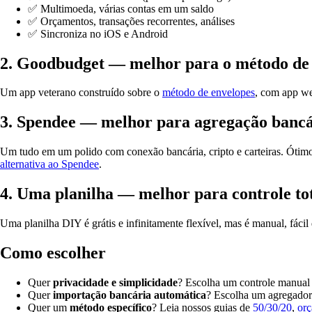
✅ Multimoeda, várias contas em um saldo
✅ Orçamentos, transações recorrentes, análises
✅ Sincroniza no iOS e Android
2. Goodbudget — melhor para o método de
Um app veterano construído sobre o
método de envelopes
, com app we
3. Spendee — melhor para agregação bancár
Um tudo em um polido com conexão bancária, cripto e carteiras. Ótimo
alternativa ao Spendee
.
4. Uma planilha — melhor para controle to
Uma planilha DIY é grátis e infinitamente flexível, mas é manual, fác
Como escolher
Quer
privacidade e simplicidade
? Escolha um controle manual
Quer
importação bancária automática
? Escolha um agregador 
Quer um
método específico
? Leia nossos guias de
50/30/20
,
orç