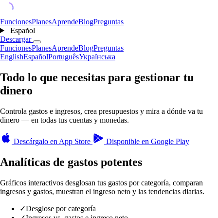
Funciones
Planes
Aprende
Blog
Preguntas
Español
Descargar
Funciones
Planes
Aprende
Blog
Preguntas
English
Español
Português
Українська
Todo lo que necesitas para gestionar tu
dinero
Controla gastos e ingresos, crea presupuestos y mira a dónde va tu
dinero — en todas tus cuentas y monedas.
Descárgalo en
App Store
Disponible en
Google Play
Analíticas de gastos potentes
Gráficos interactivos desglosan tus gastos por categoría, comparan
ingresos y gastos, muestran el ingreso neto y las tendencias diarias.
✓
Desglose por categoría
✓
Ingresos vs. gastos e ingreso neto