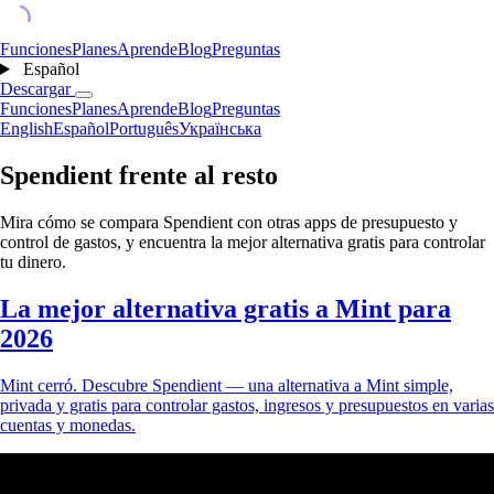
Funciones
Planes
Aprende
Blog
Preguntas
Español
Descargar
Funciones
Planes
Aprende
Blog
Preguntas
English
Español
Português
Українська
Spendient frente al resto
Mira cómo se compara Spendient con otras apps de presupuesto y
control de gastos, y encuentra la mejor alternativa gratis para controlar
tu dinero.
La mejor alternativa gratis a Mint para
2026
Mint cerró. Descubre Spendient — una alternativa a Mint simple,
privada y gratis para controlar gastos, ingresos y presupuestos en varias
cuentas y monedas.