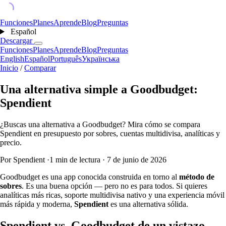
Funciones
Planes
Aprende
Blog
Preguntas
Español
Descargar
Funciones
Planes
Aprende
Blog
Preguntas
English
Español
Português
Українська
Inicio
/
Comparar
Una alternativa simple a Goodbudget:
Spendient
¿Buscas una alternativa a Goodbudget? Mira cómo se compara
Spendient en presupuesto por sobres, cuentas multidivisa, analíticas y
precio.
Por Spendient
·
1 min de lectura
·
7 de junio de 2026
Goodbudget es una app conocida construida en torno al
método de
sobres
. Es una buena opción — pero no es para todos. Si quieres
analíticas más ricas, soporte multidivisa nativo y una experiencia móvil
más rápida y moderna,
Spendient
es una alternativa sólida.
Spendient vs. Goodbudget de un vistazo