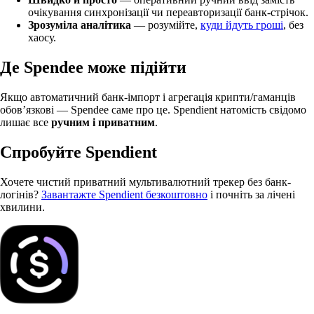
очікування синхронізації чи переавторизації банк-стрічок.
Зрозуміла аналітика
— розумійте,
куди йдуть гроші
, без
хаосу.
Де Spendee може підійти
Якщо автоматичний банк-імпорт і агрегація крипти/гаманців
обовʼязкові — Spendee саме про це. Spendient натомість свідомо
лишає все
ручним і приватним
.
Спробуйте Spendient
Хочете чистий приватний мультивалютний трекер без банк-
логінів?
Завантажте Spendient безкоштовно
і почніть за лічені
хвилини.