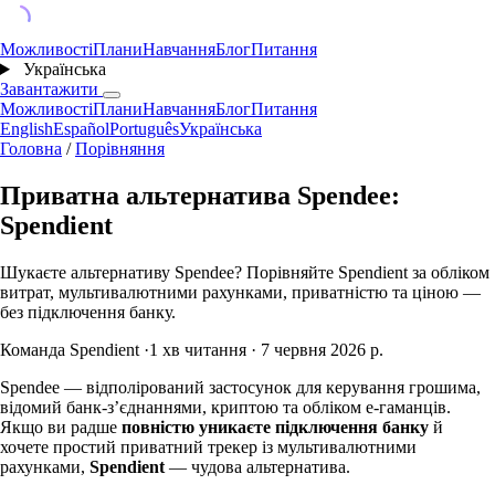
Можливості
Плани
Навчання
Блог
Питання
Українська
Завантажити
Можливості
Плани
Навчання
Блог
Питання
English
Español
Português
Українська
Головна
/
Порівняння
Приватна альтернатива Spendee:
Spendient
Шукаєте альтернативу Spendee? Порівняйте Spendient за обліком
витрат, мультивалютними рахунками, приватністю та ціною —
без підключення банку.
Команда Spendient
·
1 хв читання
·
7 червня 2026 р.
Spendee — відполірований застосунок для керування грошима,
відомий банк-зʼєднаннями, криптою та обліком е-гаманців.
Якщо ви радше
повністю уникаєте підключення банку
й
хочете простий приватний трекер із мультивалютними
рахунками,
Spendient
— чудова альтернатива.