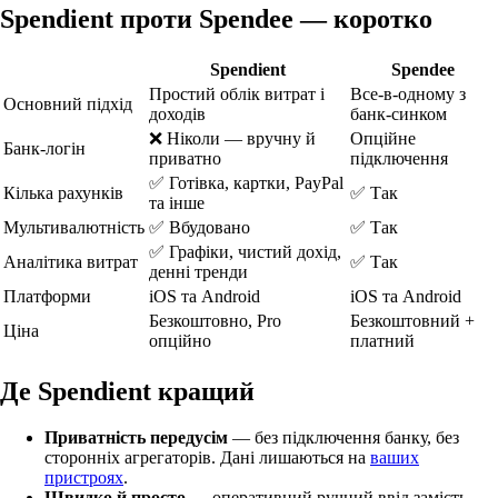
Spendient проти Spendee — коротко
Spendient
Spendee
Простий облік витрат і
Все-в-одному з
Основний підхід
доходів
банк-синком
❌ Ніколи — вручну й
Опційне
Банк-логін
приватно
підключення
✅ Готівка, картки, PayPal
Кілька рахунків
✅ Так
та інше
Мультивалютність
✅ Вбудовано
✅ Так
✅ Графіки, чистий дохід,
Аналітика витрат
✅ Так
денні тренди
Платформи
iOS та Android
iOS та Android
Безкоштовно, Pro
Безкоштовний +
Ціна
опційно
платний
Де Spendient кращий
Приватність передусім
— без підключення банку, без
сторонніх агрегаторів. Дані лишаються на
ваших
пристроях
.
Швидко й просто
— оперативний ручний ввід замість