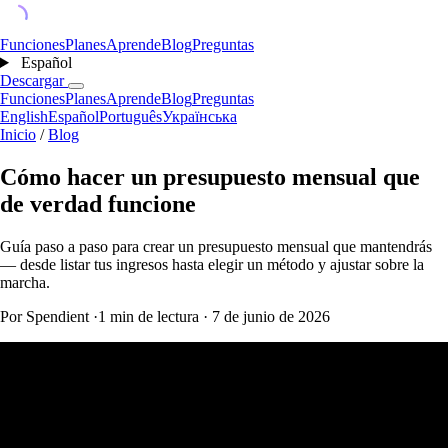
Funciones
Planes
Aprende
Blog
Preguntas
Español
Descargar
Funciones
Planes
Aprende
Blog
Preguntas
English
Español
Português
Українська
Inicio
/
Blog
Cómo hacer un presupuesto mensual que
de verdad funcione
Guía paso a paso para crear un presupuesto mensual que mantendrás
— desde listar tus ingresos hasta elegir un método y ajustar sobre la
marcha.
Por Spendient
·
1 min de lectura
·
7 de junio de 2026