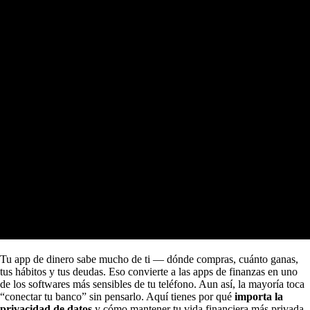
Tu app de dinero sabe mucho de ti — dónde compras, cuánto ganas,
tus hábitos y tus deudas. Eso convierte a las apps de finanzas en uno
de los softwares más sensibles de tu teléfono. Aun así, la mayoría toca
“conectar tu banco” sin pensarlo. Aquí tienes por qué
importa la
privacidad de datos
y cómo mantener tu vida financiera más privada.