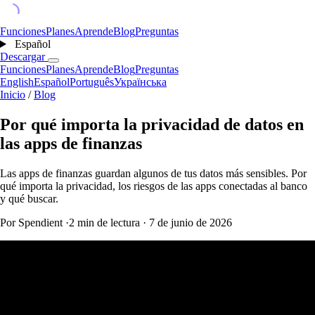
Funciones
Planes
Aprende
Blog
Preguntas
Español
Descargar
Funciones
Planes
Aprende
Blog
Preguntas
English
Español
Português
Українська
Inicio
/
Blog
Por qué importa la privacidad de datos en
las apps de finanzas
Las apps de finanzas guardan algunos de tus datos más sensibles. Por
qué importa la privacidad, los riesgos de las apps conectadas al banco
y qué buscar.
Por Spendient
·
2 min de lectura
·
7 de junio de 2026